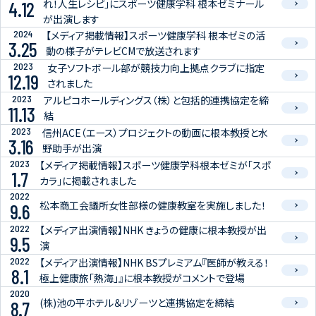
れ！人生レシピ」にスポーツ健康学科 根本ゼミナール
4.12
が出演します
2024
【メディア掲載情報】スポーツ健康学科 根本ゼミの活
3.25
動の様子がテレビCMで放送されます
2023
女子ソフトボール部が競技力向上拠点クラブに指定
12.19
されました
2023
アルピコホールディングス（株）と包括的連携協定を締
11.13
結
2023
信州ACE（エース）プロジェクトの動画に根本教授と水
3.16
野助手が出演
2023
【メディア掲載情報】スポーツ健康学科根本ゼミが「スポ
1.7
カラ」に掲載されました
2022
松本商工会議所女性部様の健康教室を実施しました！
9.6
2022
【メディア出演情報】NHK きょうの健康に根本教授が出
9.5
演
2022
【メディア出演情報】NHK BSプレミアム『医師が教える！
8.1
極上健康旅「熱海」』に根本教授がコメントで登場
2020
(株)池の平ホテル＆リゾーツと連携協定を締結
8.7