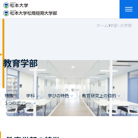
ホーム
学部・大学院
検索
お問い合わせ
資料請求
アクセス
English
教育学部
特徴
学科
学びの特色
教育研究上の目的
３つのポリシー