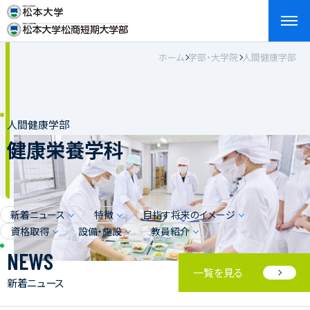
ホーム
学部・大学院
人間健康学部
検索
お問い合わせ
資料請求
アクセス
English
人間健康学部
健康栄養学科
新着ニュース
特徴
目指す将来のイメージ
資格取得
設備・施設
教員紹介
NEWS
一覧を見る
新着ニュース