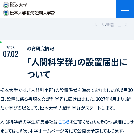
ホーム
新着ニュース
検索
お問い合わせ
資料請求
アクセス
English
2026
教育研究情報
07.02
「人間科学群」の設置届出に
ついて
松本大学では、「人間科学群」の設置準備を進めておりましたが、
6
月
30
日、設置に係る書類を文部科学省に届け出ました。
2027
年
4
月より、新
たな学びの場として、松本大学 人間科学群がスタートします。
人間科学群の学生募集要項は
こちら
をご覧ください。その他詳細につき
ましては、順次、本学ホームページ等にて公開を予定しております。