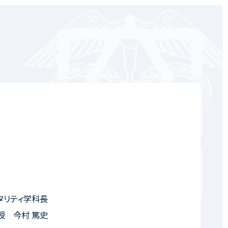
タリティ学科長
授 今村 篤史