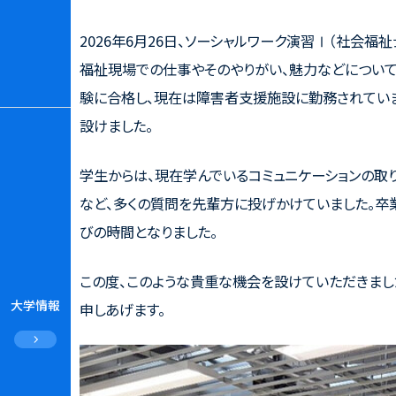
2026
年
6
月
26
日、ソーシャルワーク演習Ⅰ（社会福
福祉現場での仕事やそのやりがい、魅力などについ
験に合格し、現在は障害者支援施設に勤務されていま
設けました。
学生からは、現在学んでいるコミュニケーションの取
など、多くの質問を先輩方に投げかけていました。卒
びの時間となりました。
この度、このような貴重な機会を設けていただきま
大学情報
申しあげます。