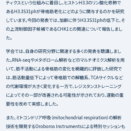
ティクスという仕組みに着目し、ヒストン
H3.3
のリン酸化修飾で
ある
H3.3S31ph
が骨格筋老化にどのように関与するのかを研究
しています。今回の発表では、加齢に伴う
H3.3S31ph
の低下と、そ
の上流制御因子候補である
CHK1
との関連について報告しまし
た。
学会では、自身の研究分野に関連する多くの発表を聴講しまし
た。
RNA-seq
やメタボローム解析などのマルチオミクス解析を用
いて、筋不活動による骨格筋の変化を網羅的に評価した研究で
は、筋活動量低下によって骨格筋での解糖系、
TCA
サイクルなど
の代謝環境が大きく変化する一方で、レジスタンストレーニング
によってその一部が改善される可能性が示されており、運動の重
要性を改めて実感しました。
また、ミトコンドリア呼吸（
mitochondrial respiration
）の解析
技術を開発する
Oroboros Instruments
による特別セッションも