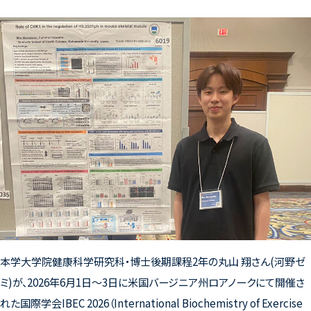
本学大学院健康科学研究科・博士後期課程
2
年の丸山 翔さん
(
河野ゼ
ミ
)
が、
2026
年
6
月
1
日～
3
日に米国バージニア州ロアノークにて開催さ
れた国際学会
IBEC 2026
（
International Biochemistry of Exercise