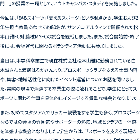
門
Ⅰ
」の授業の一環として、アウトキャンパス・スタディを実施しました。
今回は、「観るスポーツ」「支えるスポーツ」という視点から、学生および
2
年生担当教員あわせて約
80
名が、サンプロ アルウィンで開催された松
本山雅
FC
対 藤枝
MYFC
の試合を観戦しました。また、試合開始前・終了
後には、会場運営に関わるボランティア活動にも参加しました。
当日は、本学科卒業生で現在株式会社松本山雅に勤務されている白
木誠さんと渡邊はるかさんより、プロスポーツクラブを支える仕事内容
や、集客・地域活性化に向けたイベント運営についてお話を伺いまし
た。実際の現場で活躍する卒業生の姿に触れることで、学生にとってス
ポーツに関わる仕事を具体的にイメージする貴重な機会となりました。
また、初めてスタジアムでサッカー観戦をする学生も多く、プロスポーツ
ならではの会場の雰囲気やサポーターの熱気、地域とクラブの一体感
を体感する機会となりました。学生からは、「「スポーツを支える現場の