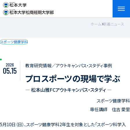
ホーム
新着ニュース
検索
お問い合わせ
資料請求
アクセス
English
スポーツ健康学科
2026
教育研究情報／アウトキャンパス・スタディ事例
05.15
プロスポーツの現場で学ぶ
― 松本山雅FCアウトキャンパス・スタディ ―
スポーツ健康学科
専任講師 住吉 愛里
5
月
10
日（日）、スポーツ健康学科
2
年生を対象とした「スポーツ科学入