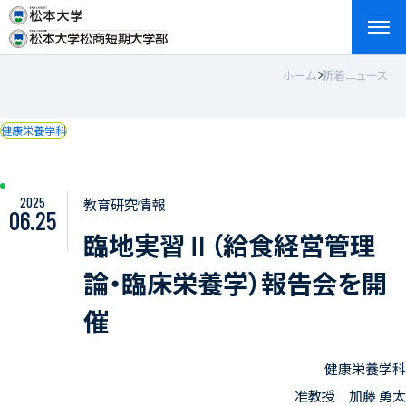
ホーム
新着ニュース
検索
お問い合わせ
資料請求
アクセス
English
健康栄養学科
2025
教育研究情報
06.25
臨地実習Ⅱ（給食経営管理
論・臨床栄養学）報告会を開
催
健康栄養学科
准教授 加藤 勇太