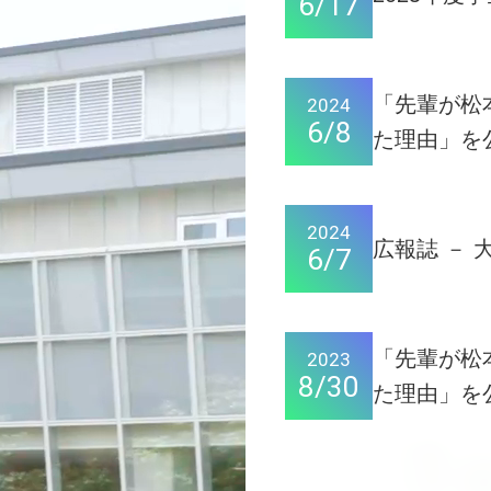
6/17
「先輩が松
2024
6/8
た理由」を
2024
広報誌 － 大
6/7
「先輩が松
2023
8/30
た理由」を