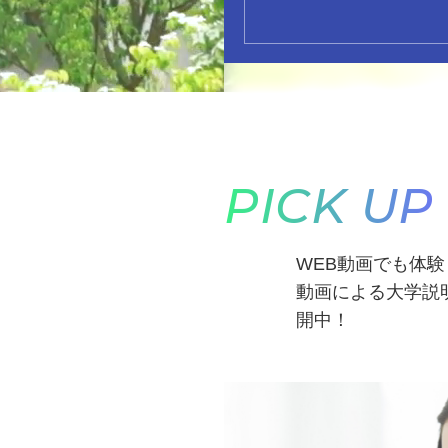
PICK UP
WEB動画でも体
動画による大学説
開中！