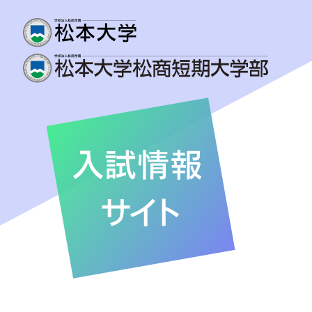
入試情報トップ
学生募集要項
オープンキャンパス
入試情報関連ニュース
WEB体験授業
過去問題および解答例
募集人員および入試日程
合格発表
過去問題および解答例
入学手続･納入金
奨学金・学費支援制度
入学予定者の皆様へ