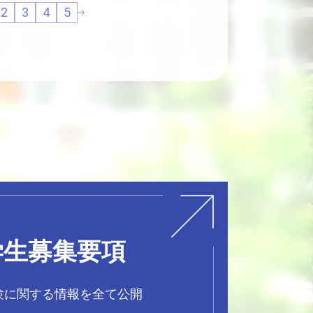
次へ
2
3
4
5
学生募集要項
験に関する情報を全て公開