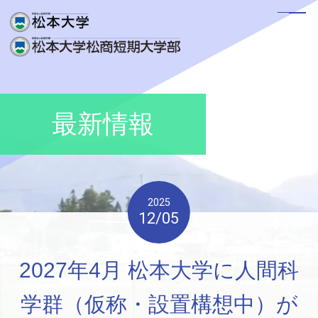
入試情報トップ
最新情報
学生募集要項
オープンキャンパス
入試情報関連ニュース
WEB体験授業
過去問題および解答例
2025
12/05
募集人員および入試日程
合格発表
2027年4月 松本大学に人間科
過去問題および解答例
学群（仮称・設置構想中）が
入学手続･納入金