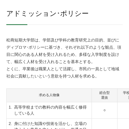
アドミッション･ポリシー
松商短期大学部は、学部及び学科の教育研究上の目的、並びに
ディプロマ･ポリシーに基づき、それぞれ以下のような観点、項
目に関心のある人材を受け入れるため、多様な入学制度を設け
て、幅広く人材を受け入れることを基本とする。
とくに、卒業後は職業人として活躍し、市民の一員として地域
社会に貢献したいという意欲を持つ人材を求める。
総合型
学
求める人物像
選抜
1.
高等学校までの教科の内容を幅広く修得
○
している人
2.
身に付けた知識や技術を活かし、立場の