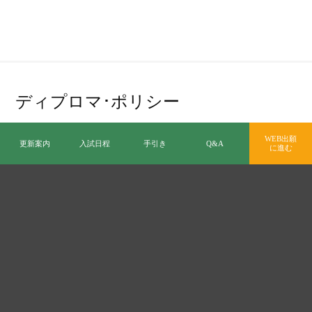
ディプロマ･ポリシー
WEB出願
更新案内
入試日程
手引き
Q&A
に進む
松商短期大学部では、修業年限以上在籍し、所定の単位数を修
得するとともに、地域社会において、職業人として活躍し、市
民の一員として豊かな生活を送るために、以下の力を身に付け
た学生に対して卒業を認定する。
①
基礎的な知識や技術および専門的な知識や技術に加えて、幅
広い教養としての知識や技術を、実社会の職業や生活に結び
付けて理解することができる。
②
身に付けた知識や技術を活用し、立場の違う人ともコミュニ