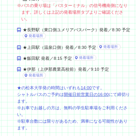
※バスの乗り場は「バスターミナル」の信号機南側になり
ます。詳しくは上記の発着場所タブよりご確認くださ
い。
★長野駅（東口側ユメリアバスパーク）発着／8:30 予定
発着場所
発着場所
★上田駅（温泉口側）発着／8:30 予定
発着場所
★飯田駅 発着／8:15 予定
★伊那（上伊那農業高校前）発着／9:10 予定
発着場所
★の松本大学発の時間はいずれも
14:00
です。
シャトルバスのご予約は
開催日前営業日の16:00
にて締切り
ます。
※お車でお越しの方は、無料の学生駐車場をご利用くださ
い。
※駐車台数には限りがあるため、満車になる可能性があり
ます。