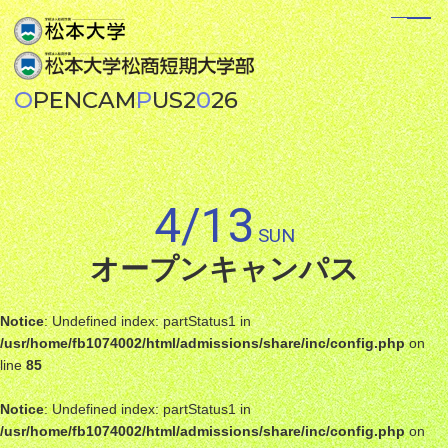
O
PEN
CAM
P
US
2
0
26
入試情報トップ
学生募集要項
オープンキャンパス
4/13
入試情報関連ニュース
SUN
WEB体験授業
オープンキャンパス
過去問題および解答例
Notice
: Undefined index: partStatus1 in
募集人員および入試日程
/usr/home/fb1074002/html/admissions/share/inc/config.php
on
line
85
合格発表
過去問題および解答例
Notice
: Undefined index: partStatus1 in
入学手続･納入金
/usr/home/fb1074002/html/admissions/share/inc/config.php
on