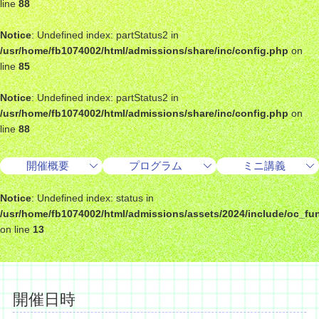
line
88
奨学金・学費支援制度
入学予定者の皆様へ
Notice
: Undefined index: partStatus2 in
/usr/home/fb1074002/html/admissions/share/inc/config.php
on
line
85
Notice
: Undefined index: partStatus2 in
/usr/home/fb1074002/html/admissions/share/inc/config.php
on
line
88
開催概要
プログラム
ミニ講義
WEB出願
Notice
: Undefined index: status in
/usr/home/fb1074002/html/admissions/assets/2024/include/oc_fu
on line
13
開催日時