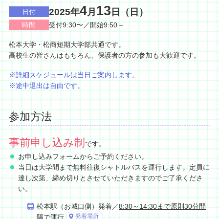
4
13
2025年
月
日（日）
日付
時間
受付9:30〜／開始9:50～
松本大学・松商短期大学部共通です。
高校生の皆さんはもちろん、保護者の方の参加も大歓迎です。
※詳細スケジュールは当日ご案内します。
※途中退出は自由です。
参加方法
事前申し込み制
です。
お申し込みフォームからご予約ください。
当日は大学間まで無料往復シャトルバスを運行します。定員に
達し次第、締め切りとさせていただきますのでご了承くださ
い。
松本駅（お城口側）発着／
8:30～14:30まで原則30分間
発着場所
隔
で運行