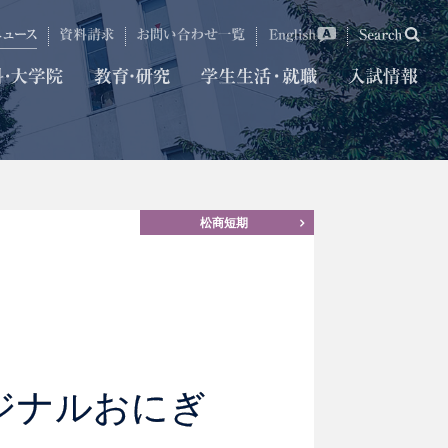
松商短期
ジナルおにぎ