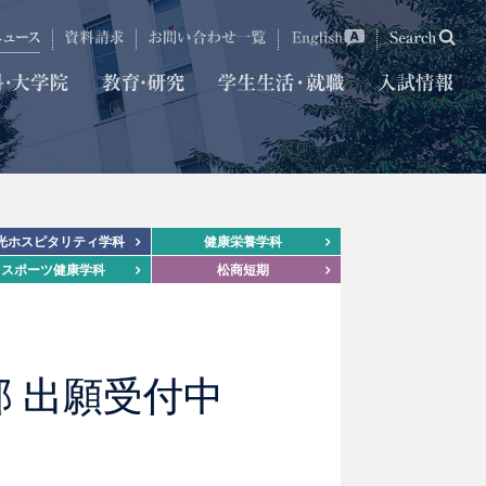
光ホスピタリティ学科
健康栄養学科
スポーツ健康学科
松商短期
 出願受付中